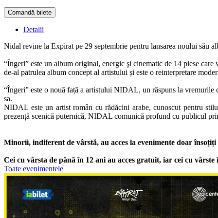
Comandă bilete
Detalii
Nidal revine la Expirat pe 29 septembrie pentru lansarea noului său al
“Îngeri” este un album original, energic şi cinematic de 14 piese care v
de-al patrulea album concept al artistului și este o reinterpretare mode
“Îngeri” este o nouă față a artistului NIDAL, un răspuns la vremurile car
sa.
NIDAL este un artist român cu rădăcini arabe, cunoscut pentru stilul 
prezență scenică puternică, NIDAL comunică profund cu publicul prin t
Minorii, indiferent de vârstă, au acces la evenimente doar însoțiți
Cei cu vârsta de până în 12 ani au acces gratuit, iar cei cu vârste 
Toate evenimentele