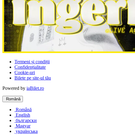
Termeni și condiții
Confidențialitate
Cookie-uri
Bilete pe site-ul tău
Powered by
iaBilet.ro
Română
Română
English
български
Magyar
українська