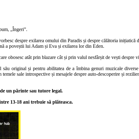
bum, „Îngeri”.
orbesc despre exilarea omului din Paradis și despre călătoria inițiatică d
rnă a poveștii lui Adam și Eva și exilarea lor din Eden.
e obosesc atât prin blazare cât și prin valul nesfârșit de vești despre vi
său original și pentru abilitatea de a îmbina genuri muzicale diverse 
emele sale introspective și mesajele despre auto-descoperire și rezilien
 de un părinte sau tutore legal.
între 13-18 ani trebuie să plăteasca.